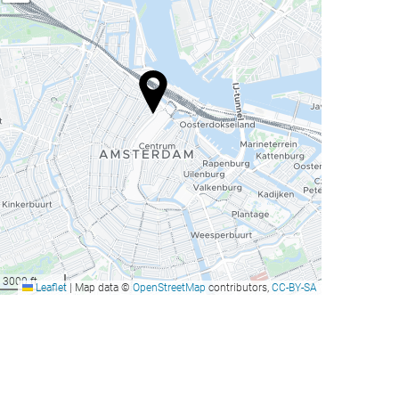
3000 ft
Leaflet
|
Map data ©
OpenStreetMap
contributors,
CC-BY-SA