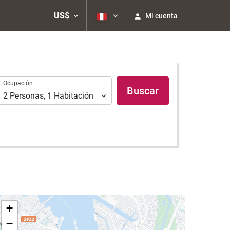
US$
Mi cuenta
Ocupación
Ocupación
Buscar
2
Personas
,
1
Habitación
+
−