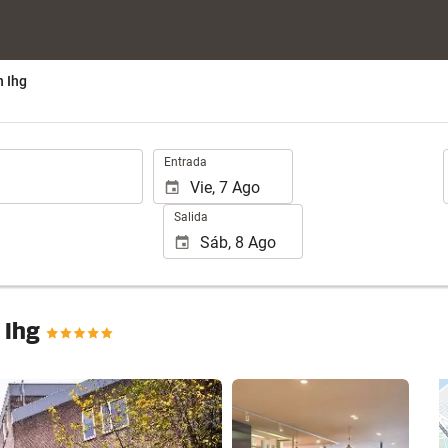
 Ihg
.
Entrada
Salida
 Ihg
Ver 25 fotos