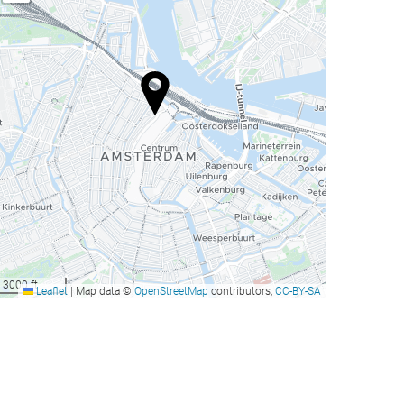
3000 ft
Leaflet
|
Map data ©
OpenStreetMap
contributors,
CC-BY-SA