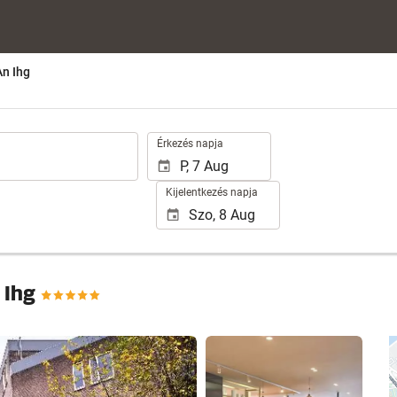
n Ihg
.
Érkezés napja
Kijelentkezés napja
 Ihg
25 fotók megtekintése