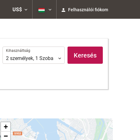
US$
Felhasználói fiókom
Kihasználtság
Kihasználtság
Keresés
2
személyek
,
1
Szoba
+
−