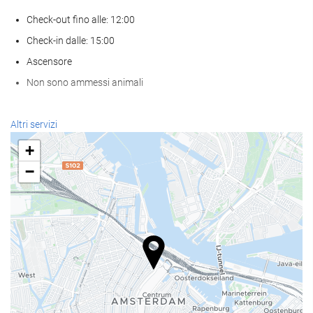
Check-out fino alle: 12:00
Check-in dalle: 15:00
Ascensore
Non sono ammessi animali
Servizio di accoglienza
Altri servizi
reception 24 ore su 24
+
deposito bagagli
−
Pasto e bevanda
Ristorante à la carte
Bar
Strutture business
Centro business