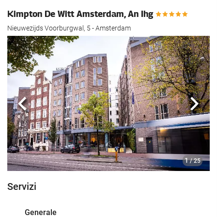
Kimpton De Witt Amsterdam, An Ihg
Nieuwezijds Voorburgwal, 5 - Amsterdam
Anteriore
Segu
1
/ 25
Servizi
Generale