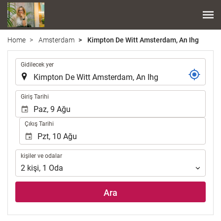
Home
Amsterdam
Kimpton De Witt Amsterdam, An Ihg
.
Gidilecek yer
.
Giriş Tarihi
Çıkış Tarihi
kişiler
kişiler ve odalar
ve
2
kişi
,
1
Oda
odalar
Ara