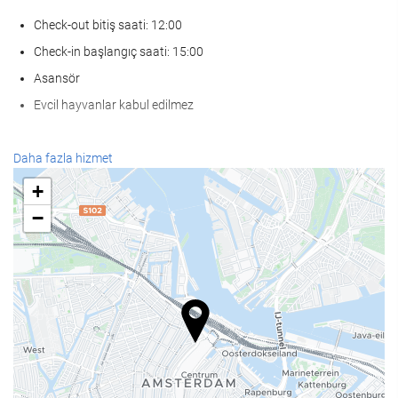
Check-out bitiş saati: 12:00
Check-in başlangıç saati: 15:00
Asansör
Evcil hayvanlar kabul edilmez
KarÅÄ±lama hizmetleri
Daha fazla hizmet
24-saat açık resepsiyon
+
Bagaj muhafazası
−
Yiyecek ve içecek
À la carte restoran
Bar
Ä°Åletme tesisleri
İş Merkezi