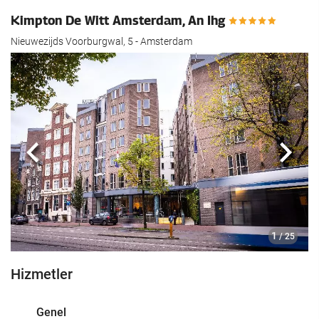
Kimpton De Witt Amsterdam, An Ihg
Nieuwezijds Voorburgwal, 5 - Amsterdam
Önceki
Sonra
1
/ 25
Hizmetler
Genel