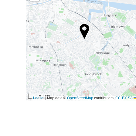
3000 ft
|
Map data ©
OpenStreetMap
contributors,
CC-BY-SA
Leaflet