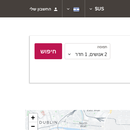
US$
החשבון שלי
תפוסה
תפוסה
חיפוש
2
אנושים
,
1
חדר
+
−