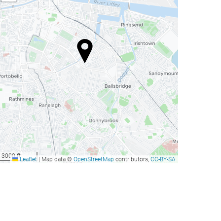
3000 ft
Leaflet
|
Map data ©
OpenStreetMap
contributors,
CC-BY-SA