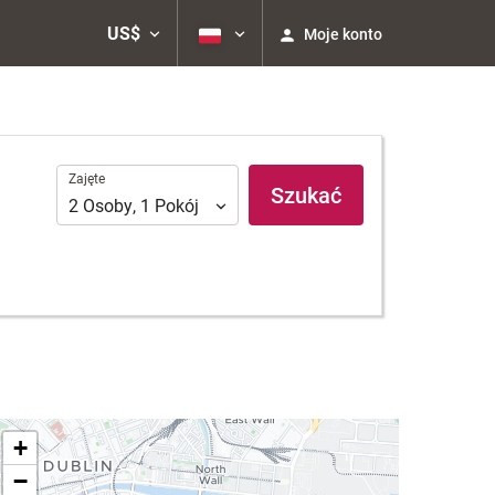
US$
Moje konto
Zajęte
Zajęte
Szukać
2
Osoby
,
1
Pokój
+
−