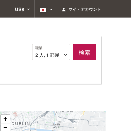
US$
マイ・アカウント
職
職業
検索
業
2
人
,
1
部屋
+
−