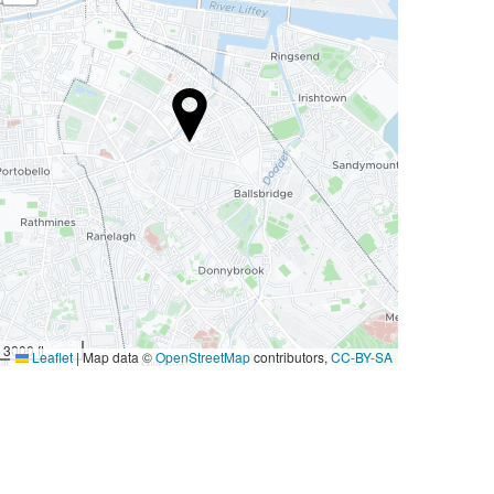
3000 ft
Leaflet
|
Map data ©
OpenStreetMap
contributors,
CC-BY-SA