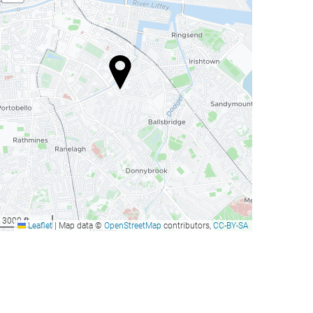
3000 ft
Leaflet
|
Map data ©
OpenStreetMap
contributors,
CC-BY-SA