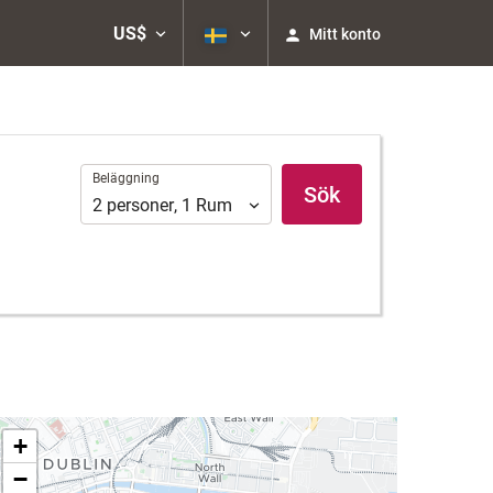
US$
Mitt konto
Beläggning
Beläggning
Sök
2
personer
,
1
Rum
+
−