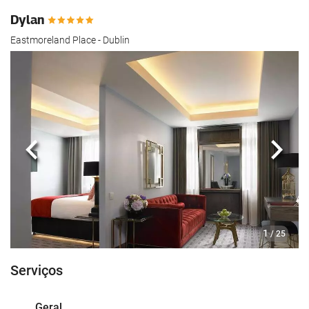
Dylan
Eastmoreland Place - Dublin
Anterior
Segui
1
/ 25
Serviços
Geral