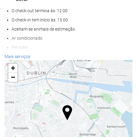
O check-out termina às: 12:00
O check-in tem início às: 15:00
Aceitam-se animais de estimação
Ar condicionado
Elevador
Acesso def. motores
Mais serviços
Salas para não-fumadores
+
Zona de fumadores
−
Serviços de receção
Sala para bagagem
Cofre forte
Câmbio de divisas
Balcão de turismo