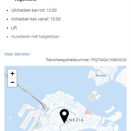
Uitchecken kan tot: 12:00
Inchecken kan vanaf: 15:00
Lift
Huisdieren niet toegestaan
Receptiediensten
Meer diensten
Toerismeregistratienummer: IT027042A1NSDVIC3X
24-uursreceptie
Bagageopslag
+
−
Eten en drinken
Bar
Internet
Gratis wifi