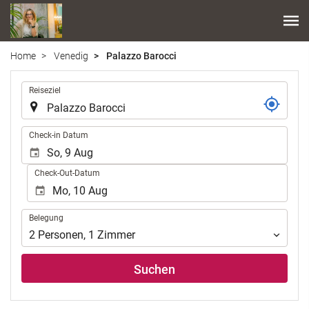
Home
Venedig
Palazzo Barocci
.
Reiseziel
.
Check-in Datum
Check-Out-Datum
Belegung
Belegung
2
Personen
,
1
Zimmer
Suchen