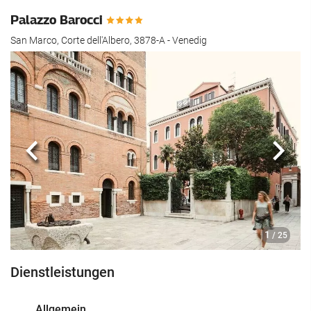
Palazzo Barocci
San Marco, Corte dell'Albero, 3878-A - Venedig
Zurück
Näch
1
/ 25
Dienstleistungen
Allgemein