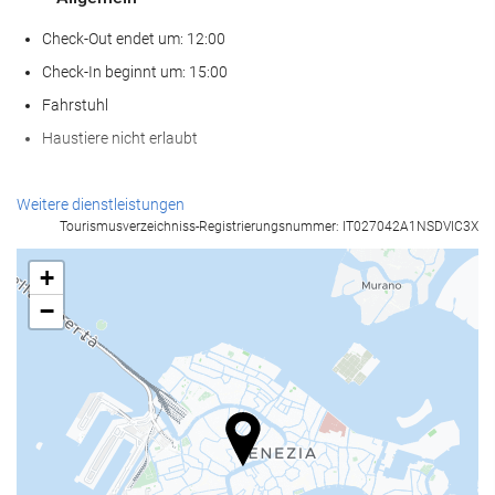
Check-Out endet um: 12:00
Check-In beginnt um: 15:00
Fahrstuhl
Haustiere nicht erlaubt
Empfangsdienste
Weitere dienstleistungen
Tourismusverzeichniss-Registrierungsnummer: IT027042A1NSDVIC3X
24-Stunden-Rezeption
Gepäckaufbewahrung
+
−
Nahrungsmittel und Getränke
Bar
Internet
Kostenloses Wi-Fi