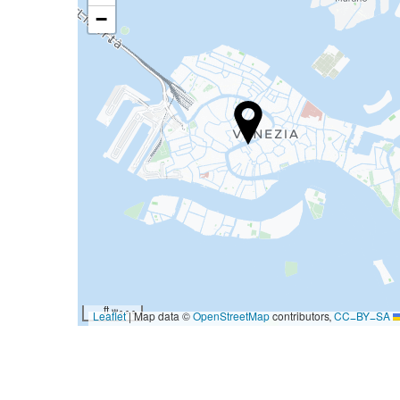
−
3000 ft
|
Map data ©
OpenStreetMap
contributors,
CC-BY-SA
Leaflet