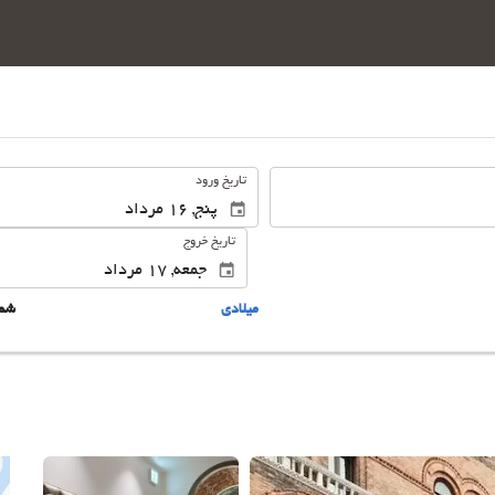
.
تاریخ ورود
تاریخ خروج
ميلادى
شم
این 25 تصویر را ببینید.