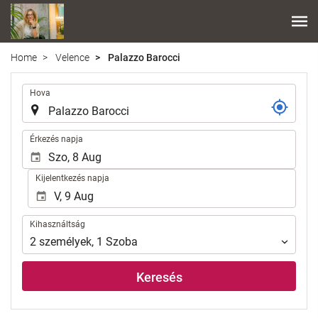
Home
Velence
Palazzo Barocci
.
Hova
.
Érkezés napja
Kijelentkezés napja
Kihasználtság
Kihasználtság
2
személyek
,
1
Szoba
Keresés