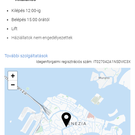
Kilépés 12:00-ig
Belépés 15:00 órától
Lift
Háziállatok nem engedélyezettek
Recepció szolgáltatások
További szolgáltatások
Idegenforgalmi regisztrációs szám: IT027042A1NSDVIC3X
24 órás recepció
poggyászmegőrzés
+
−
Étel és ital
Bár
Internet
Ingyenes Wi-Fi