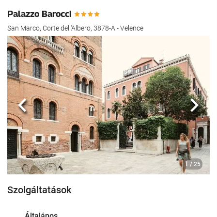
Palazzo Barocci
San Marco, Corte dell'Albero, 3878-A - Velence
Előző
köve
1
/ 25
Szolgáltatások
Általános