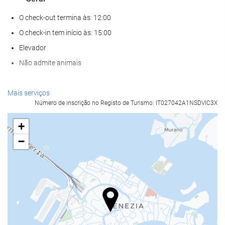
O check-out termina às: 12:00
O check-in tem início às: 15:00
Elevador
Não admite animais
Serviços de receção
Mais serviços
Número de inscrição no Registo de Turismo: IT027042A1NSDVIC3X
Recepção disponível 24 horas
Sala para bagagem
+
−
Alimentação e bebidas
Bar
Internet
Wi-Fi gratuito