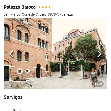
Palazzo Barocci
San Marco, Corte dell'Albero, 3878-A - Veneza
Anterior
Segui
1
/ 25
Serviços
Geral