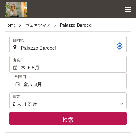
Home
ヴェネツィア
Palazzo Barocci
.
目的地
.
出発日
到着日
職
職業
業
2
人
,
1
部屋
検索