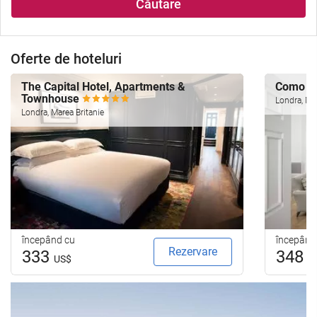
Căutare
Oferte de hoteluri
The Capital Hotel, Apartments &
Como Me
Townhouse
Londra, Mar
Londra, Marea Britanie
începând cu
începând
Rezervare
333
348
US$
U