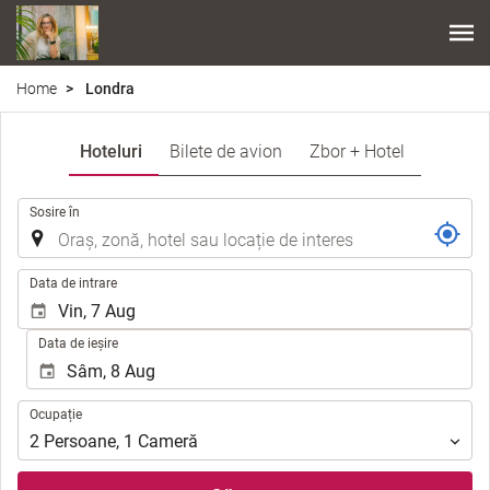
Home
Londra
Hoteluri
Bilete de avion
Zbor + Hotel
.
Sosire în
.
Data de intrare
Data de ieșire
Ocupație
Ocupație
2
Persoane
,
1
Cameră