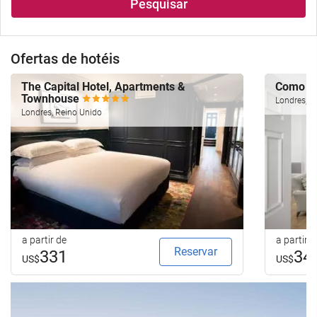
Pesquisar
Ofertas de hotéis
The Capital Hotel, Apartments &
Como Me
Townhouse
Londres, R
Londres, Reino Unido
a partir de
a partir d
Reservar
331
34
US$
US$