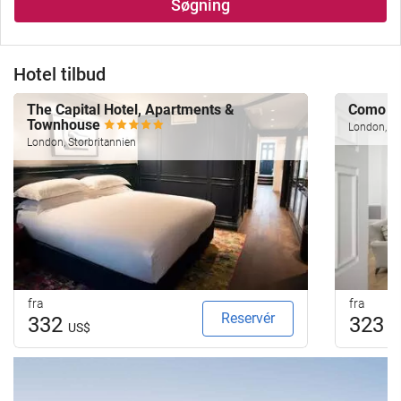
Søgning
Hotel tilbud
The Capital Hotel, Apartments &
Como Me
Townhouse
London, St
London, Storbritannien
fra
fra
Reservér
332
323
US$
U