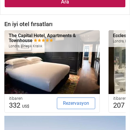
Ara
En iyi otel fırsatları
The Capital Hotel, Apartments &
Ecclest
Townhouse
Londra, Birl
Londra, Birleşik Krallık
itibaren
itibaren
Rezervasyon
332
207
US$
U