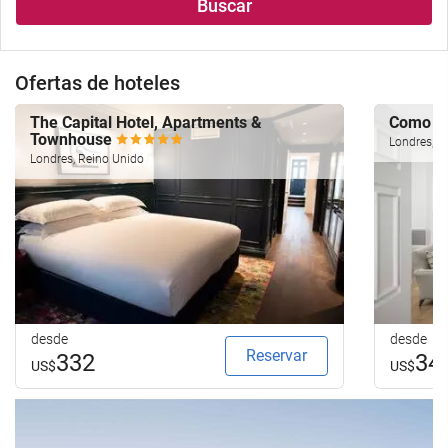
Buscar
Ofertas de hoteles
The Capital Hotel, Apartments &
Como Me
Townhouse
Londres, R
Londres, Reino Unido
desde
desde
Reservar
332
34
US$
US$