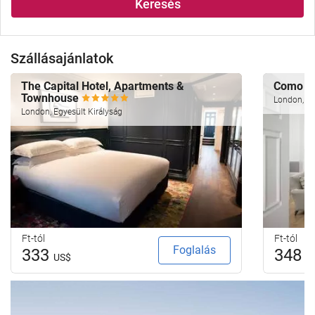
Keresés
Szállásajánlatok
The Capital Hotel, Apartments &
Como Me
Townhouse
London, Eg
London, Egyesült Királyság
Ft-tól
Ft-tól
Foglalás
333
348
US$
U