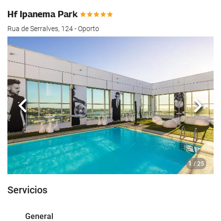
Hf Ipanema Park
Rua de Serralves, 124 - Oporto
Anterior
Sigui
1
/ 25
Servicios
General