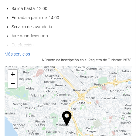
Salida hasta: 12:00
Entrada a partir de: 14:00
Servicio de lavandería
Aire Acondicionado
Calefacción
Ascensor
Más servicios
Número de inscripción en el Registro de Turismo: 2878
Adaptado para personas con movilidad reducida
Habitaciones No fumadores
+
Hotel no fumadores
−
Zona de fumadores
Habitaciones insonorizadas
No admite mascotas
Piscina
Piscina exterior