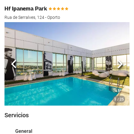
Hf Ipanema Park
Rua de Serralves, 124 - Oporto
Anterior
Sigui
1
/ 25
Servicios
General