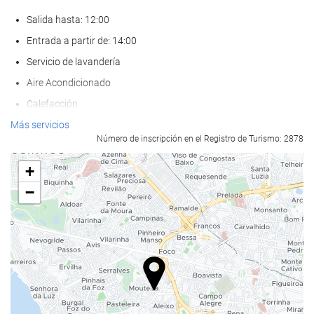
Salida hasta: 12:00
Entrada a partir de: 14:00
Servicio de lavandería
Aire Acondicionado
Calefacción
Ascensor
Más servicios
Número de inscripción en el Registro de Turismo: 2878
Adaptado para personas con movilidad reducida
Habitaciones No fumadores
+
Hotel no fumadores
−
Zona de fumadores
Habitaciones insonorizadas
No admite mascotas
Piscina
Piscina exterior