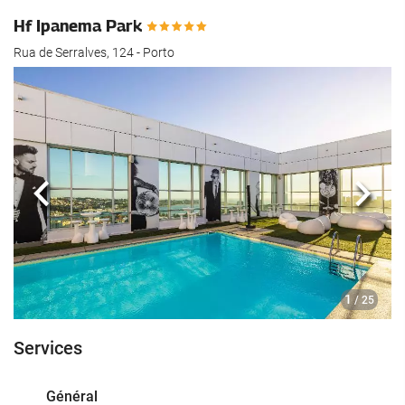
Hf Ipanema Park
Rua de Serralves, 124 - Porto
Précédent
Suiva
1
/ 25
Services
Général