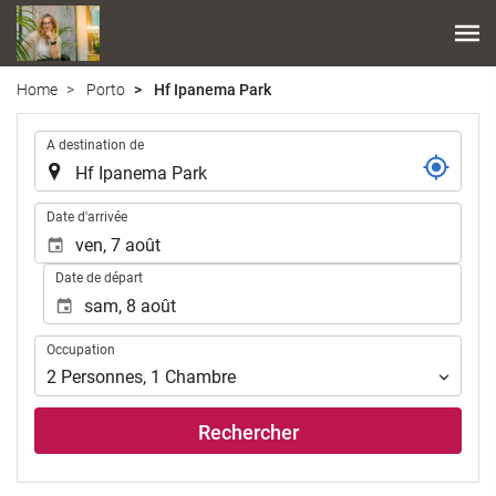
Home
Porto
Hf Ipanema Park
.
A destination de
.
Date d'arrivée
Date de départ
Occupation
Occupation
2
Personnes
,
1
Chambre
Rechercher