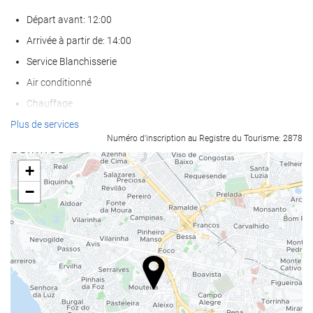
Départ avant: 12:00
Arrivée à partir de: 14:00
Service Blanchisserie
Air conditionné
Chauffage
Ascenseur
Plus de services
Numéro d'inscription au Registre du Tourisme: 2878
Accès personnes à mobilité réduite
Chambres Non-fumeurs
+
établissement entièrement non-fumeurs
−
Zone fumeurs
Chambres insonorisées
Les animaux de compagnie ne sont pas acceptés
Piscine
Piscine extérieure