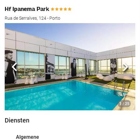
Hf Ipanema Park
Rua de Serralves, 124 - Porto
Vorige
Volg
1
/ 25
Diensten
Algemene