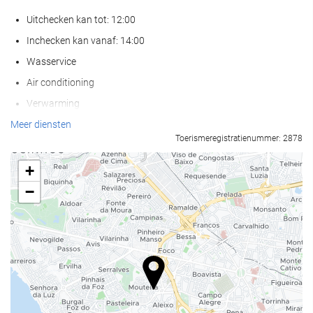
Uitchecken kan tot: 12:00
Inchecken kan vanaf: 14:00
Wasservice
Air conditioning
Verwarming
Lift
Meer diensten
Toerismeregistratienummer: 2878
Mensen met beperkte mobiliteit
Kamers voor niet rokers
+
Niet-roken in gehele accommodatie
−
Rookzone
Geluiddichte kamers
Huisdieren niet toegestaan
Zwembad
Buitenzwembad