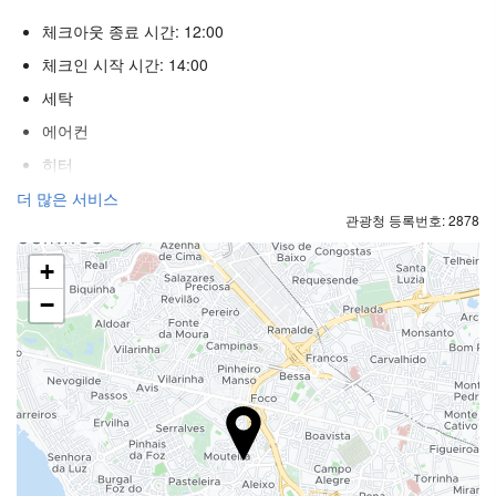
체크아웃 종료 시간: 12:00
체크인 시작 시간: 14:00
세탁
에어컨
히터
승강기
더 많은 서비스
관광청 등록번호: 2878
장애인
불연자객실
+
전 구역 금연
−
흡연 구역
방음 설비된 객실
애완동물 동반 금지
수영장
야외수영장