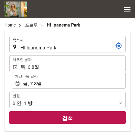
Home
포르투
Hf Ipanema Park
.
목적지
.
체크인 날짜
체크아웃 날짜
인
인원
원
2
인
,
1
방
검색