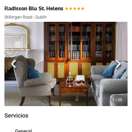
Radisson Blu St. Helens
Stillorgan Road - Dublín
Anterior
Sigui
1
/ 25
Servicios
General