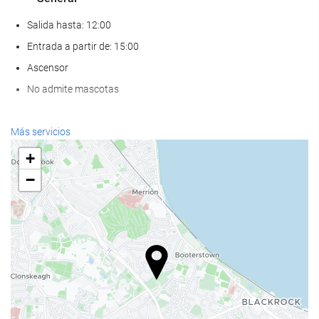
Salida hasta: 12:00
Entrada a partir de: 15:00
Ascensor
No admite mascotas
Servicios de recepción
Más servicios
Recepción 24 horas
+
Guardaequipaje
−
Comida y bebida
Restaurante a la carta
Bar
Estacionamiento