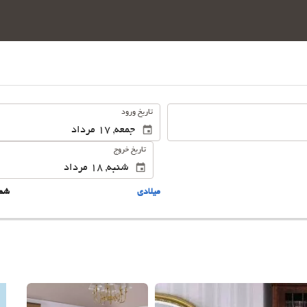
.
تاریخ ورود
تاریخ خروج
ميلادى
شم
این 25 تصویر را ببینید.