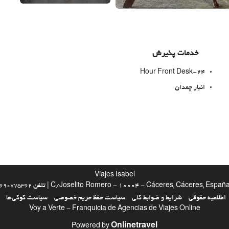
خدمات پذیرش
24-Hour Front Desk
انبار چمدان
پارکینگ
پارکینگ
Viajes Isabel
C/Joselito Romero - 10004 - Cáceres, Cáceres, Españ | تلفن
690775362
اطلاعیه حقوقی
شرایط و ضوابط کلی
سیاست حفظ حریم خصوصی
سیاست کوکی‌ها
اینترنت
Voy a Verte - Franquicia de Agencias de Viajes Online
Onlinetravel
وای‌فای رایگان
Powered by