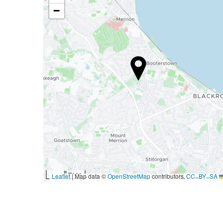
−
3000 ft
|
Map data ©
OpenStreetMap
contributors,
CC-BY-SA
Leaflet