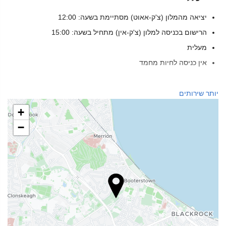
יציאה מהמלון (צ'ק-אאוט) מסתיימת בשעה: 12:00
הרישום בכניסה למלון (צ'ק-אין) מתחיל בשעה: 15:00
מעלית
אין כניסה לחיות מחמד
שירותי קבלה
יותר שירותים
דלפק קבלה 24 שעות ביממה
+
אחסון מטען
−
מזון ומשקאות
מסעדת א־לה־קארט
בר
חנייה