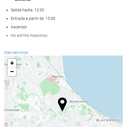
Salida hasta: 12:00
Entrada a partir de: 15:00
Ascensor
No admite mascotas
Servicios de recepción
Más servicios
Recepción 24 horas
+
Guardaequipaje
−
Comida y bebida
Restaurante a la carta
Bar
Estacionamiento