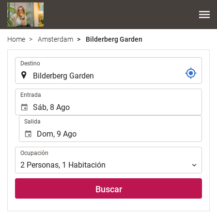
Home
Amsterdam
Bilderberg Garden
Introduzca
Destino
el
lugar
de
Introduzca
Entrada
destino
las
en
fechas
Salida
el
de
que
inicio
realizar
y
Ocupación
la
Ocupación
fin
búsqueda
para
2
Personas
,
1
Habitación
de
realizar
su
la
Buscar
alojamiento..
búsqueda
de
su