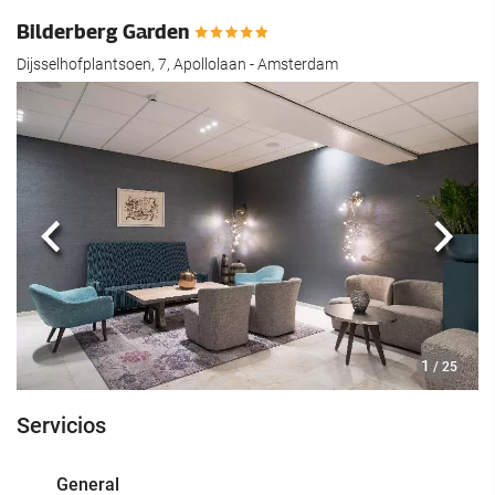
hotel.
Bilderberg Garden
Dijsselhofplantsoen, 7, Apollolaan - Amsterdam
Anterior
Sigui
1
/ 25
Servicios
General