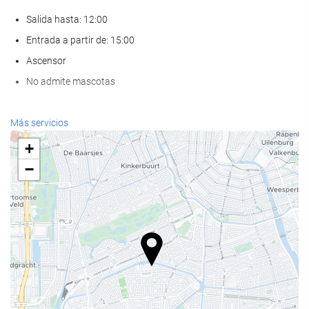
Salida hasta: 12:00
Entrada a partir de: 15:00
Ascensor
No admite mascotas
Servicios de recepción
Más servicios
Recepción 24 horas
+
Guardaequipaje
−
Comida y bebida
Restaurante a la carta
Bar
Bienestar
Spa