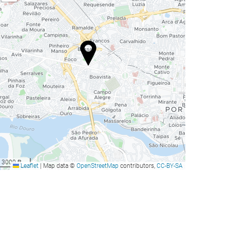
3000 ft
Leaflet
|
Map data ©
OpenStreetMap
contributors,
CC-BY-SA