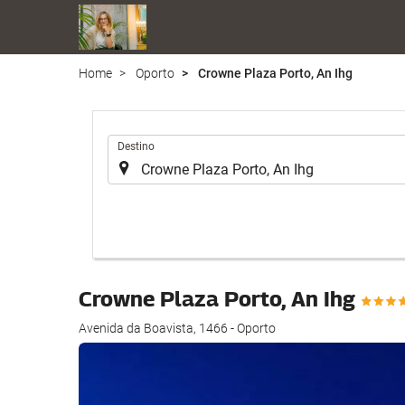
Home
Oporto
Crowne Plaza Porto, An Ihg
Introduzca
Destino
el
lugar
de
destino
en
el
que
Crowne Plaza Porto, An Ihg
realizar
la
Avenida da Boavista, 1466 - Oporto
búsqueda
de
su
alojamiento..