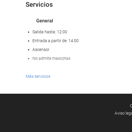
Servicios
General
Salida hasta: 12:00
Entrada a partir de: 14:00
Ascensor
No admite mascotas
Comida y bebida
Más servicios
Restaurante a la carta
Bar
C
Instalaciones de negocios
Aviso leg
Centro de negocios