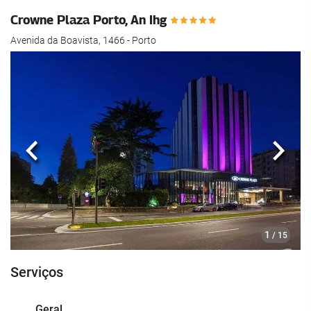
Crowne Plaza Porto, An Ihg
Avenida da Boavista, 1466 - Porto
Anterior
Segui
1
/ 15
Serviços
Geral