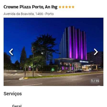
Crowne Plaza Porto, An Ihg
Avenida da Boavista, 1466 - Porto
Anterior
Segui
1
/ 15
Serviços
Geral