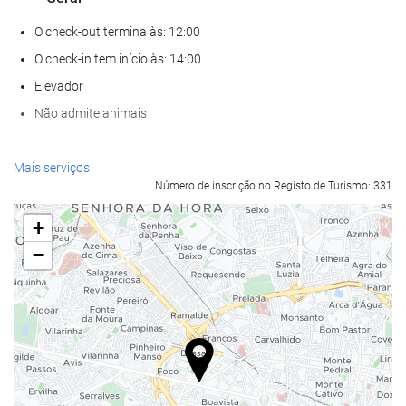
O check-out termina às: 12:00
O check-in tem início às: 14:00
Elevador
Não admite animais
Serviços de receção
Mais serviços
Número de inscrição no Registo de Turismo: 331
Recepção disponível 24 horas
Sala para bagagem
+
−
Alimentação e bebidas
Restaurante à la carte
Bar
Parque de estacionamento