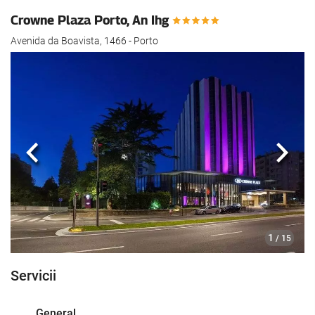
Crowne Plaza Porto, An Ihg
Avenida da Boavista, 1466 - Porto
Anterioară
Urmă
1
/ 15
Servicii
General