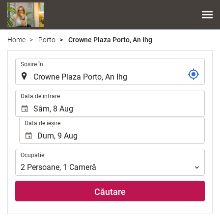
Home
Porto
Crowne Plaza Porto, An Ihg
.
Sosire în
.
Data de intrare
Data de ieșire
Ocupație
Ocupație
2
Persoane
,
1
Cameră
Căutare