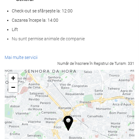
Check-out se sfârșește la: 12:00
Cazarea începe la: 14:00
Lift
Nu sunt permise animale de companie
Servicii de primire
Mai multe servicii
Număr de înscriere în Registrul de Turism: 331
recepţie deschisă nonstop
cameră de bagaje
+
−
Mâncare și băuturi
Restaurant à la carte
Bar
Parcare