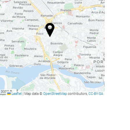
3000 ft
Leaflet
|
Map data ©
OpenStreetMap
contributors,
CC-BY-SA