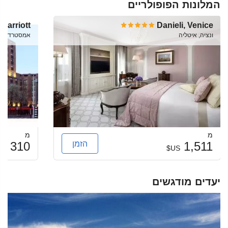
המלונות הפופולריים
Marriott
Danieli, Venice
ונציה, איטליה
אמסטרדם, Netherlands
מ
מ
הזמן
310
1,511
US$
US$
יעדים מודגשים