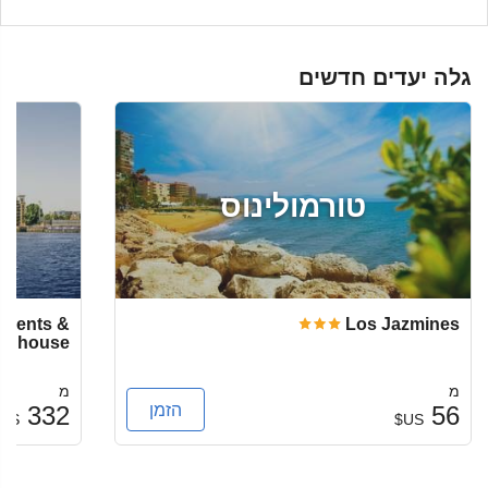
גלה יעדים חדשים
טורמולינוס
rtments &
Los Jazmines
wnhouse
מ
מ
הזמן
332
56
US$
US$