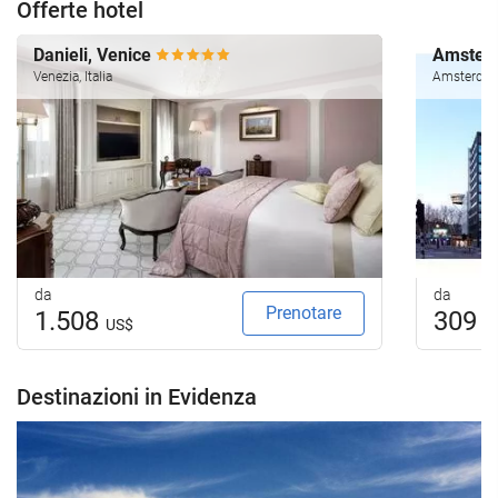
Offerte hotel
Danieli, Venice
Amsterd
Venezia, Italia
Amsterdam,
da
da
Prenotare
1.508
309
US$
U
Destinazioni in Evidenza