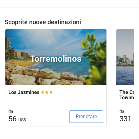
Scoprite nuove destinazioni
Torremolinos
Los Jazmines
The Capi
Townho
da
da
Prenotare
56
331
US$
US