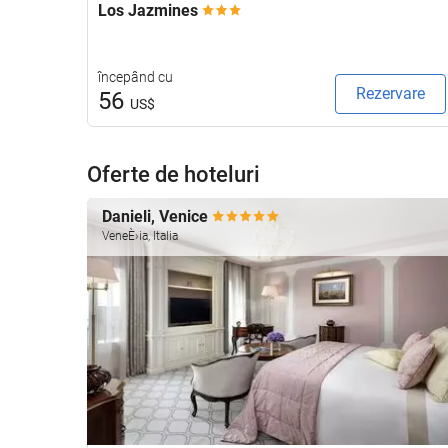
Los Jazmines
începând cu
Rezervare
56
US$
Oferte de hoteluri
Danieli, Venice
VeneÈ›ia, Italia