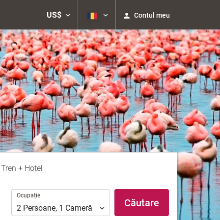
US$
Contul meu
Tren + Hotel
Ocupație
Ocupație
Căutare
2
Persoane
,
1
Cameră