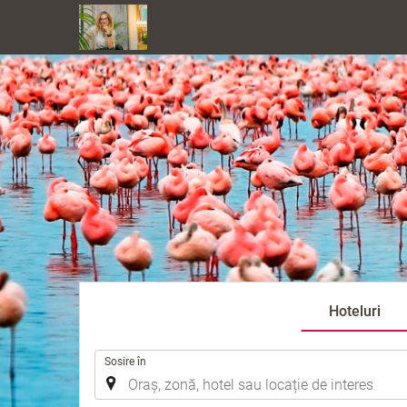
Hoteluri
.
Sosire în