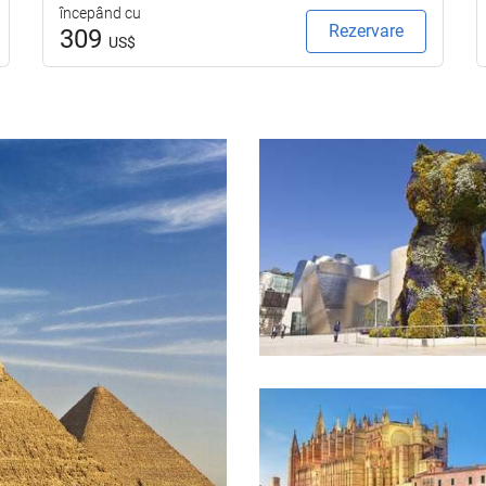
începând cu
Rezervare
309
US$