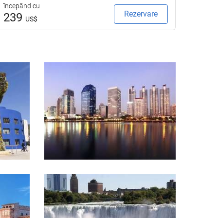
începând cu
începâ
Rezervare
239
23
US$