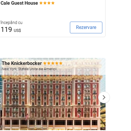
Cale Guest House
Keavan
începând cu
începâ
Rezervare
119
132
US$
The Knickerbocker
Four 
New York, Statele Unite ale Americii
Las Vega