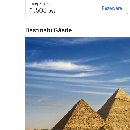
începând cu
Rezervare
1.508
US$
Destinații Găsite