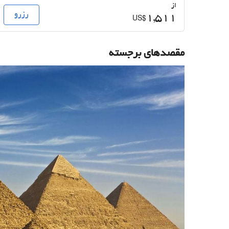
از
رزرو
1,511
US$
مقصدهای برجسته