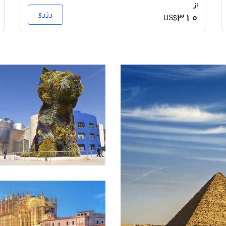
از
رزرو
310
US$