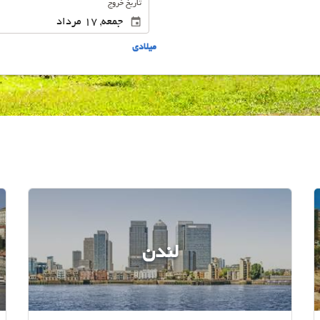
تاریخ خروج
ميلادى
لندن