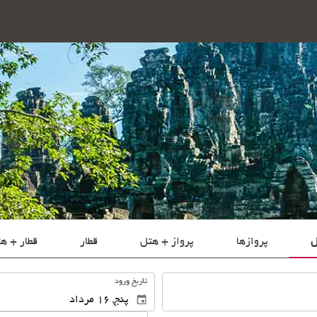
ل
پروازها
پرواز + هتل
قطار
قطار + ه
.
تاریخ ورود