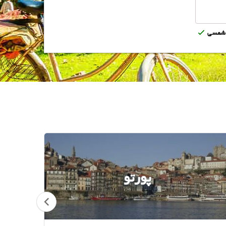
شمسى
پورتو