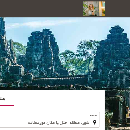
هت
.
مقصد