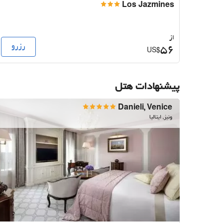
Los Jazmines
از
رزرو
56
US$
پیشنهادات هتل
Danieli, Venice
ونیز, ایتالیا