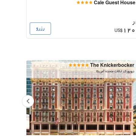
 Dublin
Cale Guest House
از
از
رزرو
132
120
$
US$
 Vegas
The Knickerbocker
نیویورک, ایالات متحده آمریکا
لاس وگاس,