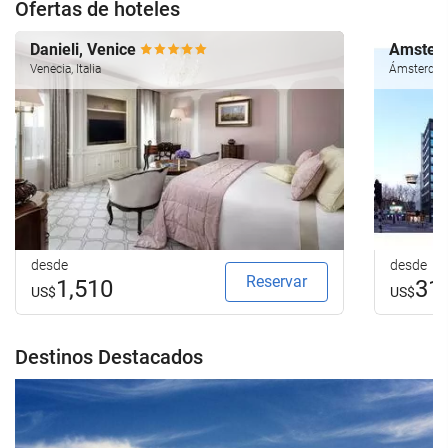
Ofertas de hoteles
Danieli, Venice
Amsterd
Venecia, Italia
Ámsterdam
desde
desde
Reservar
1,510
31
US$
US$
Destinos Destacados