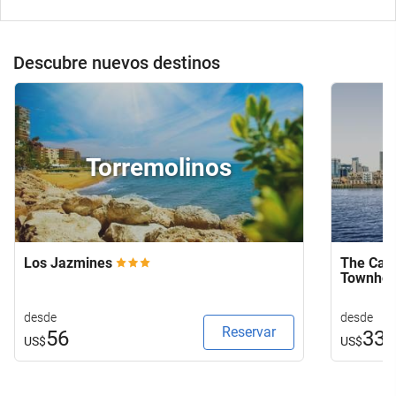
Descubre nuevos destinos
Torremolinos
Los Jazmines
The Capi
Townho
desde
desde
Reservar
56
33
US$
US$