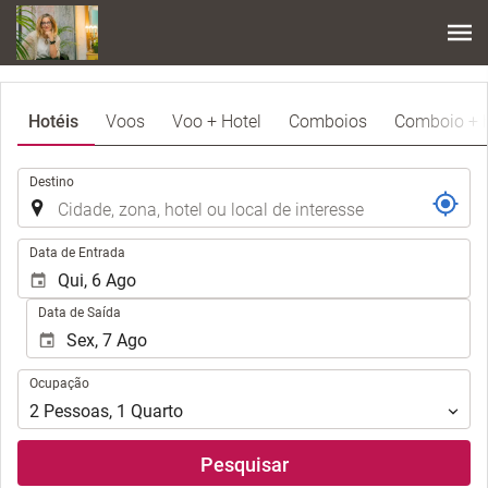
Hotéis
Voos
Voo + Hotel
Comboios
Comboio + h
.
Destino
.
Data de Entrada
Data de Saída
Ocupação
Ocupação
2
Pessoas
,
1
Quarto
Pesquisar