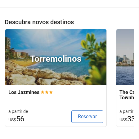
Descubra novos destinos
Torremolinos
Los Jazmines
The Capi
Townho
a partir de
a partir d
Reservar
56
33
US$
US$