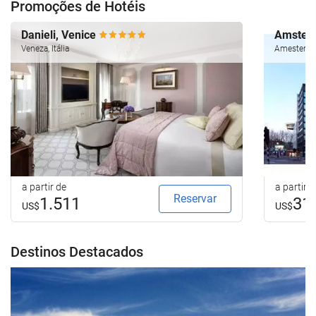
Promoções de Hotéis
Danieli, Venice
Amsterd
Veneza, Itália
Amesterdão
a partir de
a partir d
Reservar
1.511
31
US$
US$
Destinos Destacados