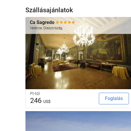
Szállásajánlatok
Ca Sagredo
Velence, Olaszország
Ft-tól
Foglalás
246
US$