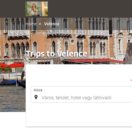
Home
Velence
Trips to Velence
.
Hova