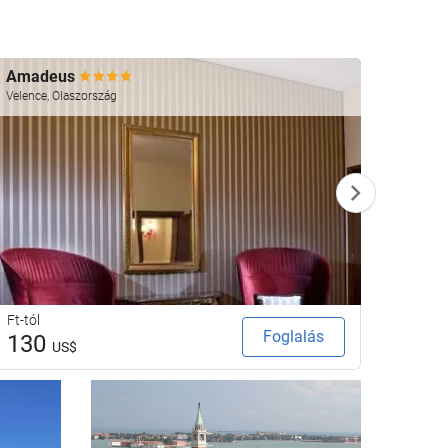
Amadeus
Papad
Velence, Olaszország
Velence
Ft-tól
Ft-tól
Foglalás
130
16
US$