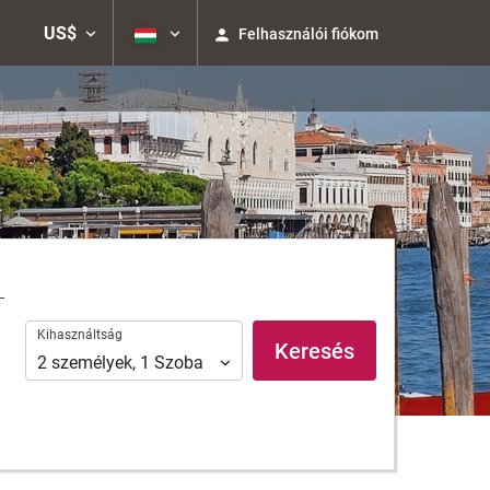
US$
Felhasználói fiókom
Kihasználtság
Kihasználtság
Keresés
2
személyek
,
1
Szoba