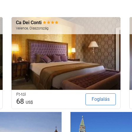
Ca Dei Conti
Velence, Olaszország
Ft-tól
Foglalás
68
US$