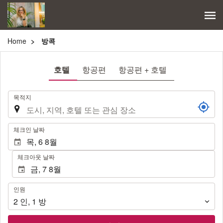
Home
방콕
호텔
항공편
항공편 + 호텔
.
목적지
.
체크인 날짜
체크아웃 날짜
인
인원
원
2
인
,
1
방