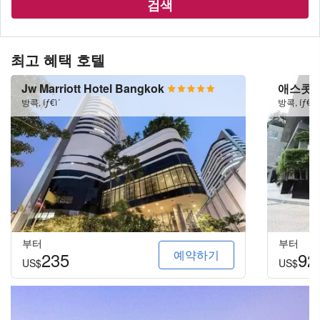
검색
최고 혜택 호텔
Jw Marriott Hotel Bangkok
애스콧 
방콕, íƒ€ì´
방콕, íƒ€ì´
부터
부터
예약하기
235
92
US$
US$