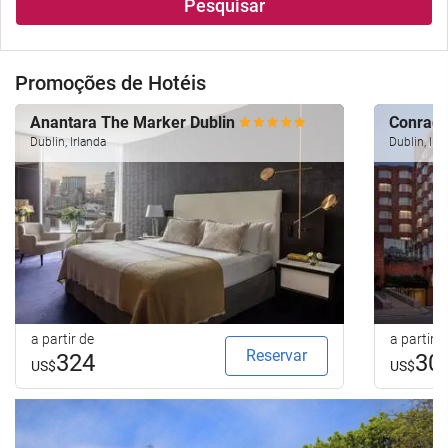
Pesquisar
Promoções de Hotéis
Anantara The Marker Dublin
Conrad 
Dublin, Irlanda
Dublin, Irl
a partir de
a partir d
Reservar
324
30
US$
US$