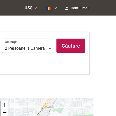
US$
Contul meu
Ocupație
Ocupație
Căutare
2
Persoane
,
1
Cameră
+
−