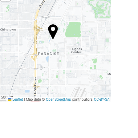
5000 ft
Leaflet
|
Map data ©
OpenStreetMap
contributors,
CC-BY-SA