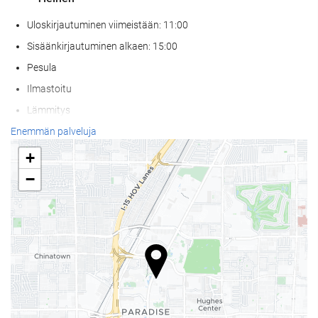
Uloskirjautuminen viimeistään: 11:00
Sisäänkirjautuminen alkaen: 15:00
Pesula
Ilmastoitu
Lämmitys
Hissi
Enemmän palveluja
Pääsy liikuntarajoitteisille asiakkaille
+
Huoneissa tupakointi kielletty
−
Tupakointialue
Allergiahuoneita
Ei lemmikkejä
Wellness
Aurinkotuolit