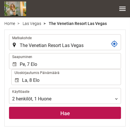
Home
Las Vegas
The Venetian Resort Las Vegas
.
Matkakohde
.
Saapuminen
Uloskirjautumis Päivämäärä
Käyttöaste
Käyttöaste
2
henkilöt
,
1
Huone
Hae