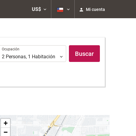
US$
Mi cuenta
Ocupación
Ocupación
Buscar
2
Personas
,
1
Habitación
+
−