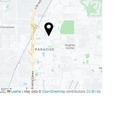
5000 ft
Leaflet
|
Map data ©
OpenStreetMap
contributors,
CC-BY-SA