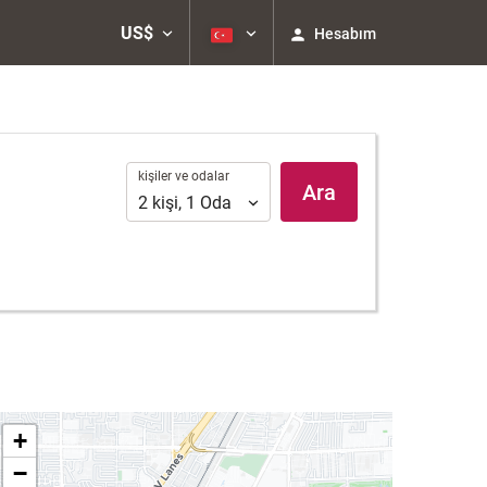
US$
Hesabım
kişiler
kişiler ve odalar
Ara
ve
2
kişi
,
1
Oda
odalar
+
−