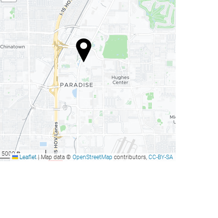
5000 ft
Leaflet
|
Map data ©
OpenStreetMap
contributors,
CC-BY-SA