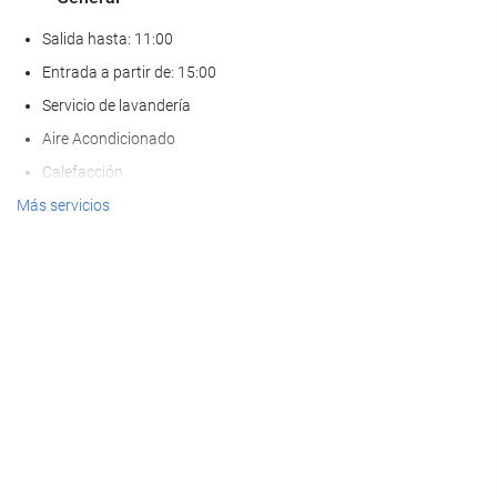
Salida hasta: 11:00
Entrada a partir de: 15:00
Servicio de lavandería
Aire Acondicionado
Calefacción
Ascensor
Más servicios
Adaptado para personas con movilidad reducida
Habitaciones No fumadores
Zona de fumadores
Habitaciones hipoalergénicas
No admite mascotas
Bienestar
Tumbonas